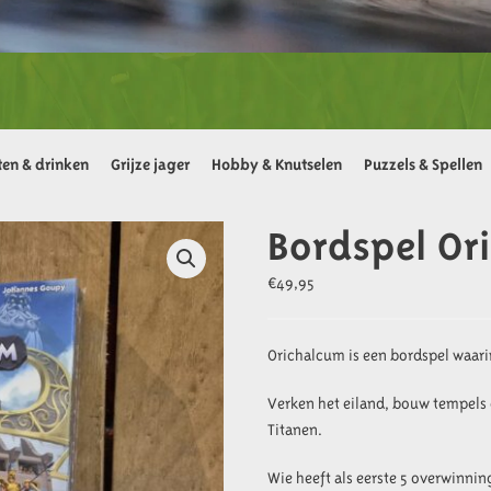
ten & drinken
Grijze jager
Hobby & Knutselen
Puzzels & Spellen
Bordspel Or
€
49,95
Orichalcum is een bordspel waari
Verken het eiland, bouw tempels
Titanen.
Wie heeft als eerste 5 overwinnin