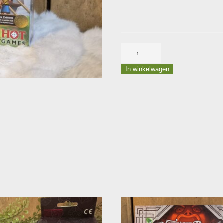
Bordspel
Orichalcum
In winkelwagen
aantal