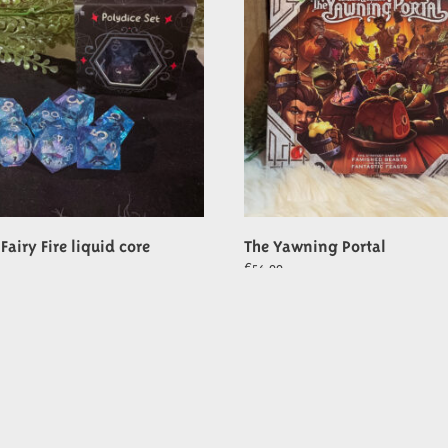
Fairy Fire liquid core
The Yawning Portal
€
54,99
wagen
In winkelwagen
Volg ons