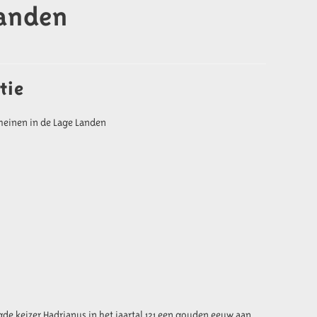
Landen
tie
meinen in de Lage Landen
de keizer Hadrianus in het jaartal 121 een gouden eeuw aan.