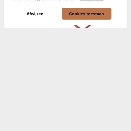
Afwijzen
Cookies toestaan
Knuffel Knuppel ‘Ice Age’
€
14,99
In winkelwagen