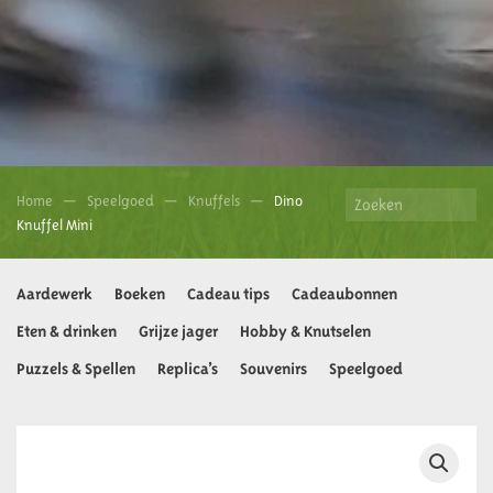
Home
Speelgoed
Knuffels
Dino
Knuffel Mini
Aardewerk
Boeken
Cadeau tips
Cadeaubonnen
Eten & drinken
Grijze jager
Hobby & Knutselen
Puzzels & Spellen
Replica’s
Souvenirs
Speelgoed