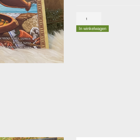
Garum
aantal
In winkelwagen