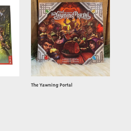
The Yawning Portal
€
54,99
In winkelwagen