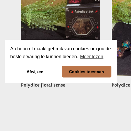
Archeon.nl maakt gebruik van cookies om jou de
beste ervaring te kunnen bieden.
Meer lezen
Afwijzen
Cookies toestaan
Polydice floral sense
Polydice
€
23,95
€
31,95
In winkelwagen
In winkel