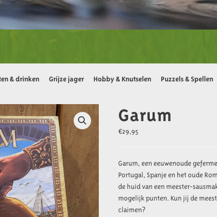
ten & drinken
Grijze jager
Hobby & Knutselen
Puzzels & Spellen
Garum
€
29,95
Garum, een eeuwenoude gefermente
Portugal, Spanje en het oude Rome
de huid van een meester-sausmak
mogelijk punten. Kun jij de mee
claimen?