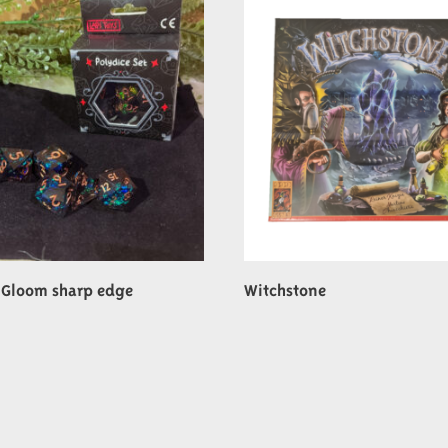
 Gloom sharp edge
Witchstone
€
49,99
wagen
In winkelwagen