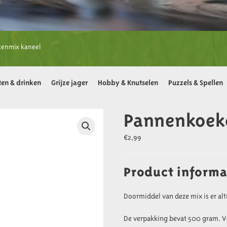
enmix kaneel
ten & drinken
Grijze jager
Hobby & Knutselen
Puzzels & Spellen
Pannenkoek
€
2,99
Product informa
Doormiddel van deze mix is er alt
De verpakking bevat 500 gram. Ve