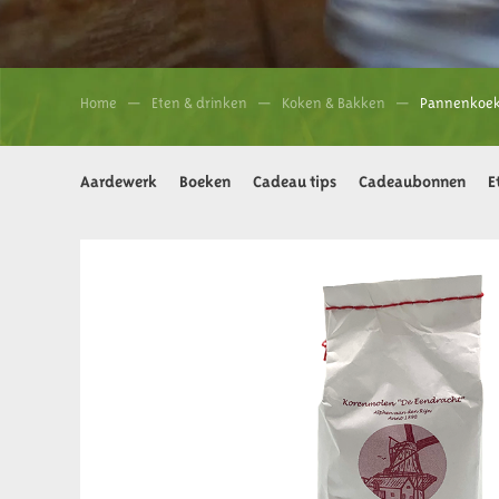
Home
Eten & drinken
Koken & Bakken
Pannenkoek
Aardewerk
Boeken
Cadeau tips
Cadeaubonnen
E