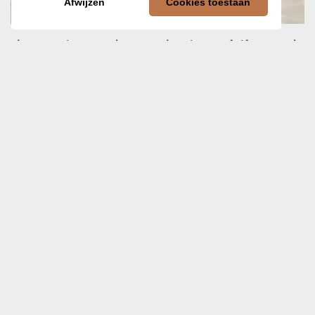
Afwijzen
Cookies toestaan
Clementoni Wetenschap & Spel – History of Life on Earth
€
39,99
In winkelwagen