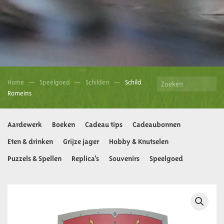
Home
Speelgoed
Schilden
Schild
Romeins
Aardewerk
Boeken
Cadeau tips
Cadeaubonnen
Eten & drinken
Grijze jager
Hobby & Knutselen
Puzzels & Spellen
Replica’s
Souvenirs
Speelgoed