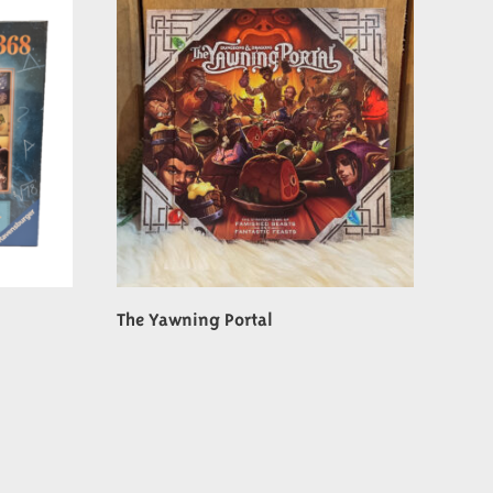
The Yawning Portal
€
54,99
In winkelwagen