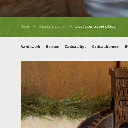
Home
Puzzels & Spellen
Dice tower cursed citadel
Aardewerk
Boeken
Cadeau tips
Cadeaubonnen
E