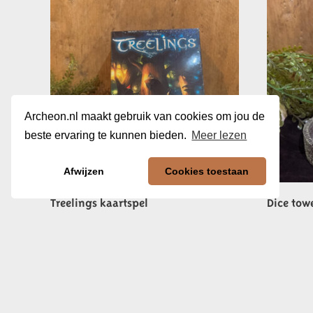
Archeon.nl maakt gebruik van cookies om jou de
beste ervaring te kunnen bieden.
Meer lezen
Afwijzen
Cookies toestaan
Treelings kaartspel
Dice tow
€
16,96
€
19,95
In winkelwagen
In winkel