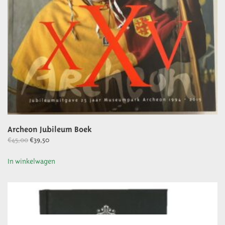
Archeon Jubileum Boek
Oorspronkelijke
Huidige
€
45,00
€
39,50
prijs
prijs
In winkelwagen
was:
is:
€45,00.
€39,50.