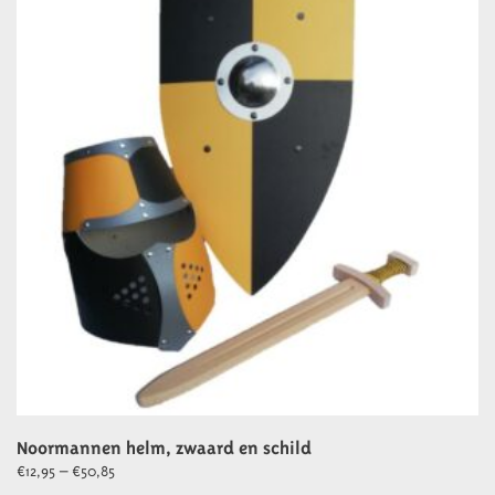
Noormannen helm, zwaard en schild
Prijsklasse:
€
12,95
–
€
50,85
€12,95