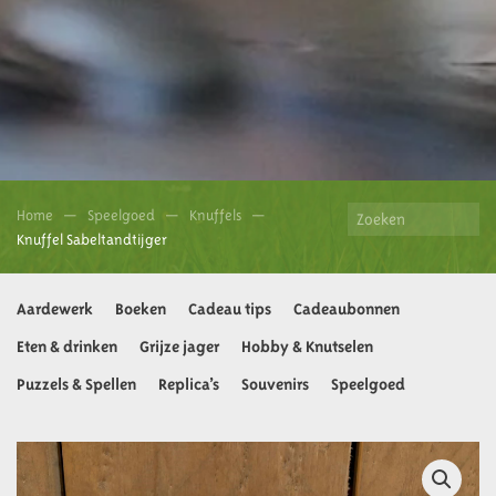
Home
Speelgoed
Knuffels
Knuffel Sabeltandtijger
Aardewerk
Boeken
Cadeau tips
Cadeaubonnen
Eten & drinken
Grijze jager
Hobby & Knutselen
Puzzels & Spellen
Replica’s
Souvenirs
Speelgoed