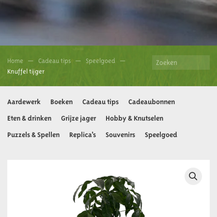
Home
Cadeau tips
Speelgoed
Knuffel tijger
Aardewerk
Boeken
Cadeau tips
Cadeaubonnen
Eten & drinken
Grijze jager
Hobby & Knutselen
Puzzels & Spellen
Replica’s
Souvenirs
Speelgoed