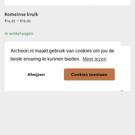
Romeinse kruik
Prijsklasse:
€
14,95
–
€
19,95
€14,95
Dit
In winkelwagen
tot
product
€19,95
heeft
meerdere
Archeon.nl maakt gebruik van cookies om jou de
variaties.
beste ervaring te kunnen bieden.
Meer lezen
Deze
optie
Afwijzen
Cookies toestaan
kan
gekozen
worden
op
de
productpagina