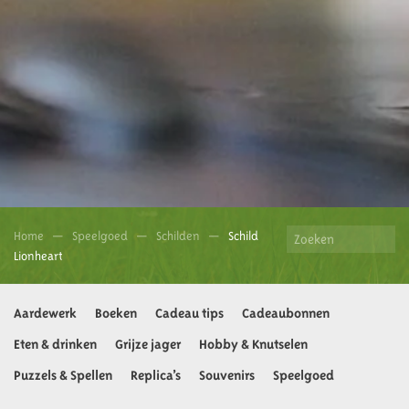
Home
Speelgoed
Schilden
Schild
Lionheart
Aardewerk
Boeken
Cadeau tips
Cadeaubonnen
Eten & drinken
Grijze jager
Hobby & Knutselen
Puzzels & Spellen
Replica’s
Souvenirs
Speelgoed