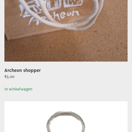
productpagina
Archeon shopper
€
5,00
In winkelwagen