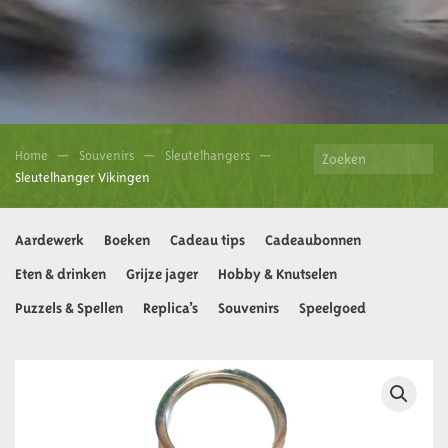
Home
Souvenirs
Sleutelhangers
Sleutelhanger Vikingen
Aardewerk
Boeken
Cadeau tips
Cadeaubonnen
Eten & drinken
Grijze jager
Hobby & Knutselen
Puzzels & Spellen
Replica’s
Souvenirs
Speelgoed