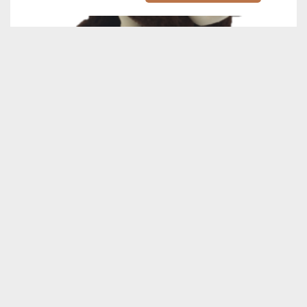
Knuffel Mammoet
€
14,99
In winkelwagen