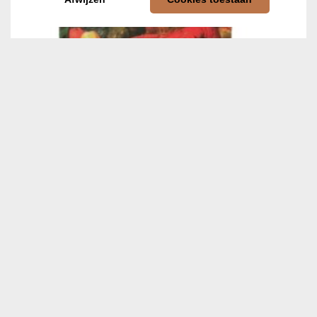
Kookboek van de Gouden Eeuw
€
13,50
In winkelwagen
AANBIEDING!